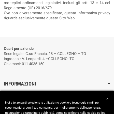
molteplici ordinamenti legislativi, inclusi gli artt. 13 e 14 del
Regolamento (UE) 2016/679.
Ove non diversamente specificato, questa informativa privacy
riguarda esclusivamente questo Sito Web.
Ceart per aziende
Sede legale: C.so Francia, 18 – COLLEGNO – TO
Ingrosso : V. Leopardi, 4 –COLLEGNO -TO
Chiamaci: 011 4035 150
INFORMAZIONI
Cookie Policy
close
Reimposta le preferenze dei cookie
Noi e terze parti selezionate utilizziamo cookie o tecnologie simili per
Privacy Policy
scopi tecnici e, con il tuo consenso, per miglioramento dell’esperienza,
misurazione e targeting e pubblicità, come specificato nella cookie policy.