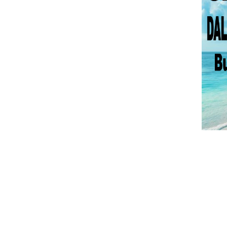
.
.
.
.
.
.