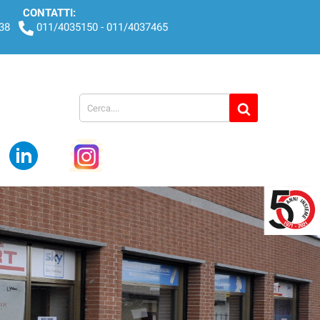
CONTATTI:
438
011/4035150 - 011/4037465