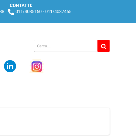
CONTATTI:
438
011/4035150 - 011/4037465