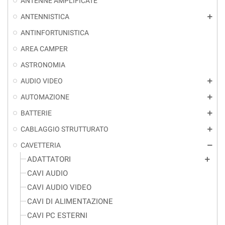
ANTENNE AMPLIFICATE
ANTENNISTICA
add
ANTINFORTUNISTICA
AREA CAMPER
ASTRONOMIA
AUDIO VIDEO
add
AUTOMAZIONE
add
BATTERIE
add
CABLAGGIO STRUTTURATO
add
CAVETTERIA
remove
ADATTATORI
add
CAVI AUDIO
CAVI AUDIO VIDEO
CAVI DI ALIMENTAZIONE
CAVI PC ESTERNI