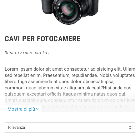
CAVI PER FOTOCAMERE
Descrizione corta.
Lorem ipsum dolor sit amet consectetur adipisicing elit. Ullam
sed repellat enim. Praesentium, repudiandae. Nobis voluptates
libero fuga assumenda at quos dolor obcaecati ipsa,
commodi quae laborum vitae aliquam placeat?Nisi unde eos
quisquam excepturi officiis itaque minima natus quos qui,
omnis suscipit quia, consequuntur quam dolorum dolore? Iure
harum architecto at, sequi delectus quia dolorem expedita?
Mostra di più
expand_more
Obcaecati, cupiditate blanditiis!.
Rilevanza