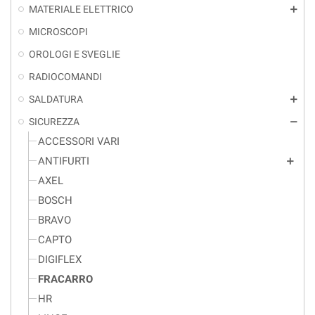
MATERIALE ELETTRICO
add
MICROSCOPI
OROLOGI E SVEGLIE
RADIOCOMANDI
SALDATURA
add
SICUREZZA
remove
ACCESSORI VARI
ANTIFURTI
add
AXEL
BOSCH
BRAVO
CAPTO
DIGIFLEX
FRACARRO
HR