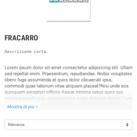
FRACARRO
Descrizione corta.
Lorem ipsum dolor sit amet consectetur adipisicing elit. Ullam
sed repellat enim. Praesentium, repudiandae. Nobis voluptates
libero fuga assumenda at quos dolor obcaecati ipsa,
commodi quae laborum vitae aliquam placeat?Nisi unde eos
quisquam excepturi officiis itaque minima natus quos qui,
omnis suscipit quia, consequuntur quam dolorum dolore? Iure
harum architecto at, sequi delectus quia dolorem expedita?
Mostra di più
expand_more
Obcaecati, cupiditate blanditiis!.
Rilevanza