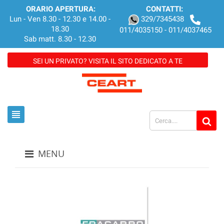
ORARIO APERTURA:
CONTATTI:
Lun - Ven 8.30 - 12.30 e 14.00 -
329/7345438
18.30
011/4035150 - 011/4037465
Sab matt. 8.30 - 12.30
SEI UN PRIVATO? VISITA IL SITO DEDICATO A TE
view_headline
MENU