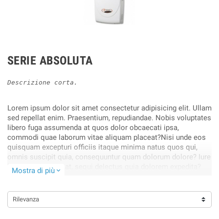
SERIE ABSOLUTA
Descrizione corta.
Lorem ipsum dolor sit amet consectetur adipisicing elit. Ullam
sed repellat enim. Praesentium, repudiandae. Nobis voluptates
libero fuga assumenda at quos dolor obcaecati ipsa,
commodi quae laborum vitae aliquam placeat?Nisi unde eos
quisquam excepturi officiis itaque minima natus quos qui,
omnis suscipit quia, consequuntur quam dolorum dolore? Iure
harum architecto at, sequi delectus quia dolorem expedita?
Mostra di più
expand_more
Obcaecati, cupiditate blanditiis!.
Rilevanza