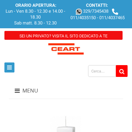
ORARIO APERTURA:
CONTATTI:
Lun - Ven 8.30 - 12.30 e 14.00 -
329/7345438
18.30
011/4035150 - 011/4037465
Sab matt. 8.30 - 12.30
SEI UN PRIVATO? VISITA IL SITO DEDICATO A TE
view_headline
MENU