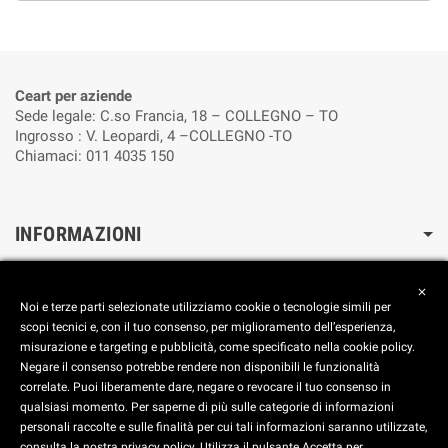
Ceart per aziende
Sede legale: C.so Francia, 18 – COLLEGNO – TO
Ingrosso : V. Leopardi, 4 –COLLEGNO -TO
Chiamaci: 011 4035 150
INFORMAZIONI
Cookie Policy
close
Reimposta le preferenze dei cookie
Noi e terze parti selezionate utilizziamo cookie o tecnologie simili per
Privacy Policy
scopi tecnici e, con il tuo consenso, per miglioramento dell’esperienza,
misurazione e targeting e pubblicità, come specificato nella cookie policy.
FOOTER
Negare il consenso potrebbe rendere non disponibili le funzionalità
correlate. Puoi liberamente dare, negare o revocare il tuo consenso in
Aggiorna le preferenze dei Cookies
qualsiasi momento. Per saperne di più sulle categorie di informazioni
personali raccolte e sulle finalità per cui tali informazioni saranno utilizzate,
consulta la nostra privacy policy. Utilizza il pulsante Accetta per