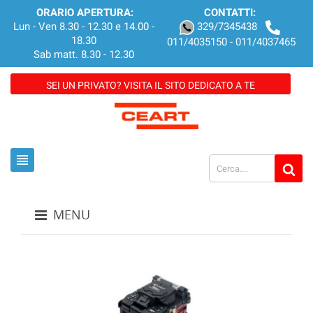
ORARIO APERTURA:
CONTATTI:
Lun - Ven 8.30 - 12.30 e 14.00 -
329/7345438
18.30
011/4035150 - 011/4037465
Sab matt. 8.30 - 12.30
SEI UN PRIVATO? VISITA IL SITO DEDICATO A TE
view_headline
MENU