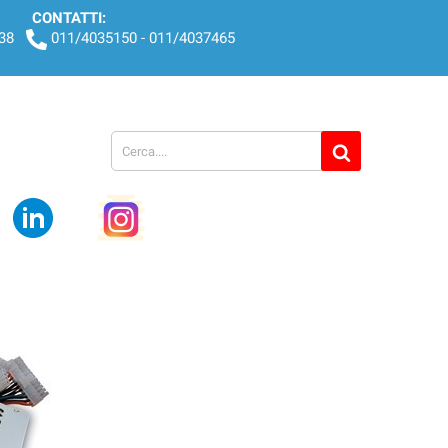
CONTATTI:
438
011/4035150 - 011/4037465