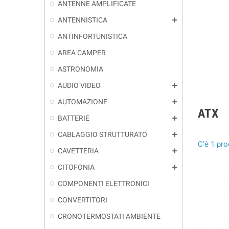
ANTENNE AMPLIFICATE
ANTENNISTICA
add
ANTINFORTUNISTICA
AREA CAMPER
ASTRONOMIA
AUDIO VIDEO
add
AUTOMAZIONE
add
ATX
BATTERIE
add
CABLAGGIO STRUTTURATO
add
C'è 1 pro
CAVETTERIA
add
CITOFONIA
add
COMPONENTI ELETTRONICI
CONVERTITORI
CRONOTERMOSTATI AMBIENTE