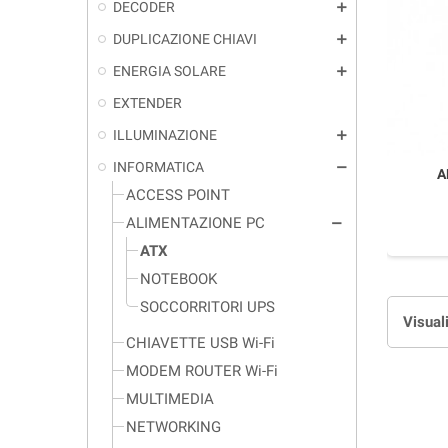
DECODER
add
DUPLICAZIONE CHIAVI
add
ENERGIA SOLARE
add
EXTENDER
ILLUMINAZIONE
add
INFORMATICA
remove
A
ACCESS POINT
ALIMENTAZIONE PC
remove
ATX
NOTEBOOK
SOCCORRITORI UPS
Visuali
CHIAVETTE USB Wi-Fi
MODEM ROUTER Wi-Fi
MULTIMEDIA
NETWORKING