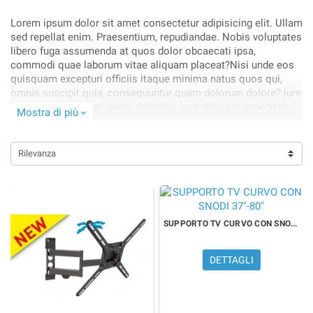
Lorem ipsum dolor sit amet consectetur adipisicing elit. Ullam
sed repellat enim. Praesentium, repudiandae. Nobis voluptates
libero fuga assumenda at quos dolor obcaecati ipsa,
commodi quae laborum vitae aliquam placeat?Nisi unde eos
quisquam excepturi officiis itaque minima natus quos qui,
omnis suscipit quia, consequuntur quam dolorum dolore? Iure
harum architecto at, sequi delectus quia dolorem expedita?
Mostra di più
expand_more
Obcaecati, cupiditate blanditiis!.
Rilevanza
SUPPORTO TV CURVO CON SNODI 37"-80"
DETTAGLI