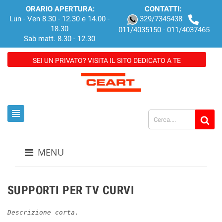
ORARIO APERTURA:
CONTATTI:
Lun - Ven 8.30 - 12.30 e 14.00 -
329/7345438
18.30
011/4035150 - 011/4037465
Sab matt. 8.30 - 12.30
SEI UN PRIVATO? VISITA IL SITO DEDICATO A TE
view_headline
MENU
SUPPORTI PER TV CURVI
Descrizione corta.