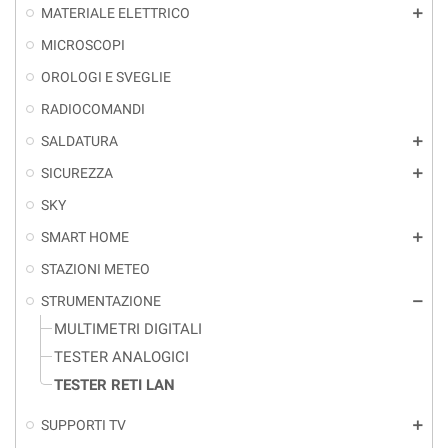
MATERIALE ELETTRICO
add
MICROSCOPI
OROLOGI E SVEGLIE
RADIOCOMANDI
SALDATURA
add
SICUREZZA
add
SKY
SMART HOME
add
STAZIONI METEO
STRUMENTAZIONE
remove
MULTIMETRI DIGITALI
TESTER ANALOGICI
TESTER RETI LAN
SUPPORTI TV
add