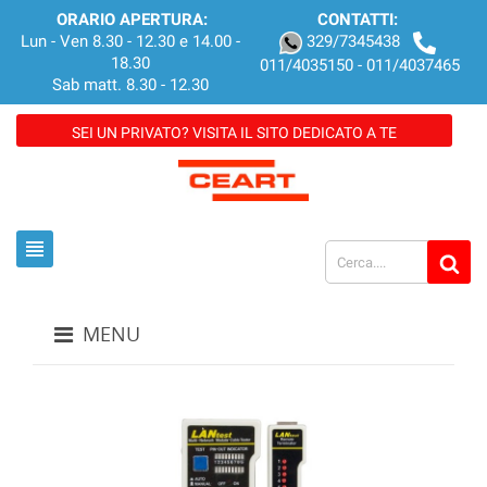
ORARIO APERTURA:
CONTATTI:
Lun - Ven 8.30 - 12.30 e 14.00 -
329/7345438
18.30
011/4035150 - 011/4037465
Sab matt. 8.30 - 12.30
SEI UN PRIVATO? VISITA IL SITO DEDICATO A TE
view_headline
MENU