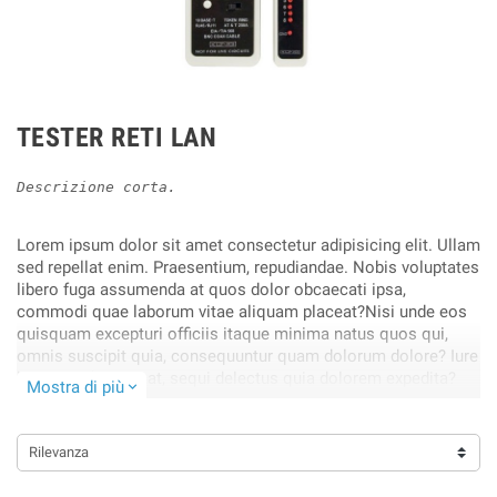
TESTER RETI LAN
Descrizione corta.
Lorem ipsum dolor sit amet consectetur adipisicing elit. Ullam
sed repellat enim. Praesentium, repudiandae. Nobis voluptates
libero fuga assumenda at quos dolor obcaecati ipsa,
commodi quae laborum vitae aliquam placeat?Nisi unde eos
quisquam excepturi officiis itaque minima natus quos qui,
omnis suscipit quia, consequuntur quam dolorum dolore? Iure
harum architecto at, sequi delectus quia dolorem expedita?
Mostra di più
expand_more
Obcaecati, cupiditate blanditiis!.
Rilevanza