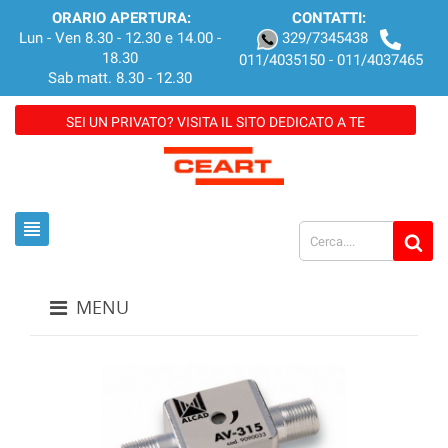
ORARIO APERTURA:
CONTATTI:
Lun - Ven 8.30 - 12.30 e 14.00 -
329/7345438
18.30
011/4035150 - 011/4037465
Sab matt. 8.30 - 12.30
SEI UN PRIVATO? VISITA IL SITO DEDICATO A TE
view_headline
MENU