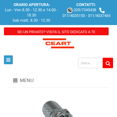
ORARIO APERTURA:
CONTATTI:
Lun - Ven 8.30 - 12.30 e 14.00 -
329/7345438
18.30
011/4035150 - 011/4037465
Sab matt. 8.30 - 12.30
SEI UN PRIVATO? VISITA IL SITO DEDICATO A TE
view_headline
MENU