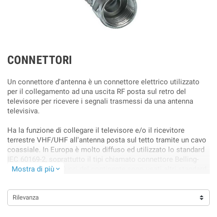
CONNETTORI
Un connettore d'antenna è un connettore elettrico utilizzato
per il collegamento ad una uscita RF posta sul retro del
televisore per ricevere i segnali trasmessi da una antenna
televisiva.
Ha la funzione di collegare il televisore e/o il ricevitore
terrestre VHF/UHF all'antenna posta sul tetto tramite un cavo
coassiale. In Europa è molto diffuso ed utilizzato lo standard
IEC 60169-2, soprattutto il tipi chiamato connettore Belling-
Lee, mentre al di fuori del continente sono usati altri standard,
Mostra di più
expand_more
come ad esempio il connettore F.
Rilevanza