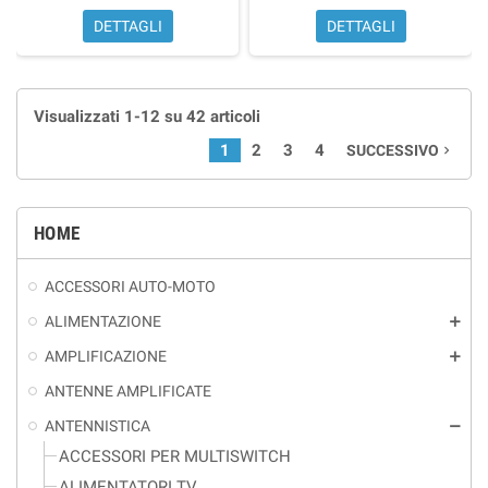
DETTAGLI
DETTAGLI
Visualizzati 1-12 su 42 articoli
1
2
3
4
SUCCESSIVO
navigate_next
HOME
ACCESSORI AUTO-MOTO
ALIMENTAZIONE
add
AMPLIFICAZIONE
add
ANTENNE AMPLIFICATE
ANTENNISTICA
remove
ACCESSORI PER MULTISWITCH
ALIMENTATORI TV