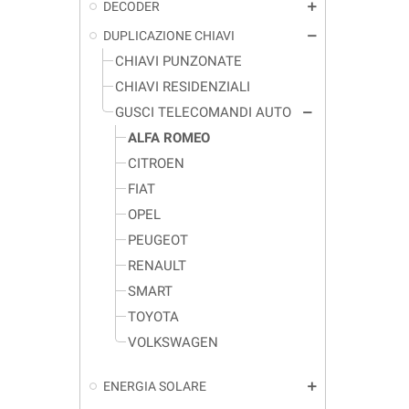
DECODER
add
DUPLICAZIONE CHIAVI
remove
CHIAVI PUNZONATE
CHIAVI RESIDENZIALI
GUSCI TELECOMANDI AUTO
remove
ALFA ROMEO
CITROEN
FIAT
OPEL
PEUGEOT
RENAULT
SMART
TOYOTA
VOLKSWAGEN
ENERGIA SOLARE
add