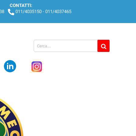
CONTATTI:
438
011/4035150 - 011/4037465