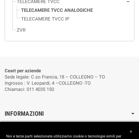
TELECAMERE TVCC
remove
TELECAMERE TVCC ANALOGICHE
TELECAMERE TVCC IP
ZVR
Ceart per aziende
Sede legale: C.so Francia, 18 – COLLEGNO – TO
Ingrosso : V. Leopardi, 4 –COLLEGNO -TO
Chiamaci: 011 4035 150
INFORMAZIONI
Cookie Policy
close
Reimposta le preferenze dei cookie
Noi e terze parti selezionate utilizziamo cookie o tecnologie simili per