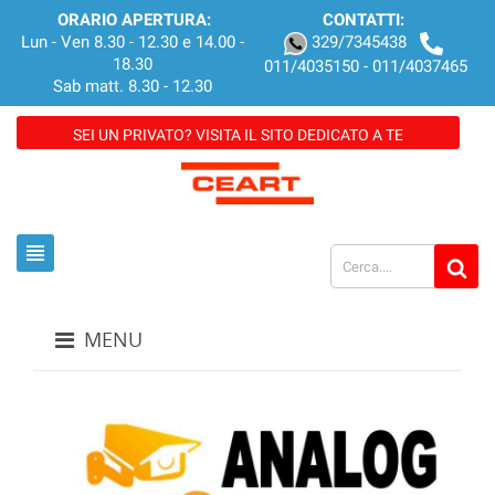
ORARIO APERTURA:
CONTATTI:
Lun - Ven 8.30 - 12.30 e 14.00 -
329/7345438
18.30
011/4035150 - 011/4037465
Sab matt. 8.30 - 12.30
SEI UN PRIVATO? VISITA IL SITO DEDICATO A TE
view_headline
MENU