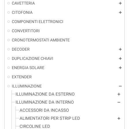
CAVETTERIA
add
CITOFONIA
add
COMPONENTI ELETTRONICI
CONVERTITORI
CRONOTERMOSTATI AMBIENTE
DECODER
add
DUPLICAZIONE CHIAVI
add
ENERGIA SOLARE
add
EXTENDER
ILLUMINAZIONE
remove
ILLUMINAZIONE DA ESTERNO
add
ILLUMINAZIONE DA INTERNO
remove
ACCESSORI DA INCASSO
ALIMENTATORI PER STRIP LED
add
CIRCOLINE LED