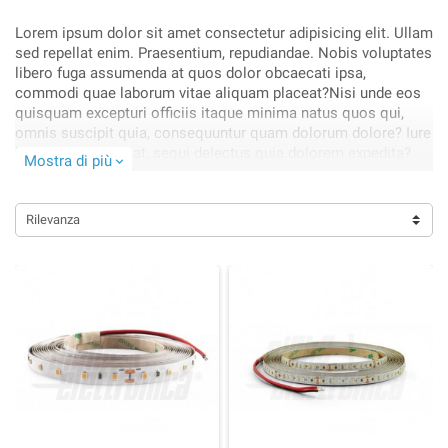
Lorem ipsum dolor sit amet consectetur adipisicing elit. Ullam
sed repellat enim. Praesentium, repudiandae. Nobis voluptates
libero fuga assumenda at quos dolor obcaecati ipsa,
commodi quae laborum vitae aliquam placeat?Nisi unde eos
quisquam excepturi officiis itaque minima natus quos qui,
omnis suscipit quia, consequuntur quam dolorum dolore? Iure
harum architecto at, sequi delectus quia dolorem expedita?
Mostra di più
expand_more
Obcaecati, cupiditate blanditiis!.
Rilevanza