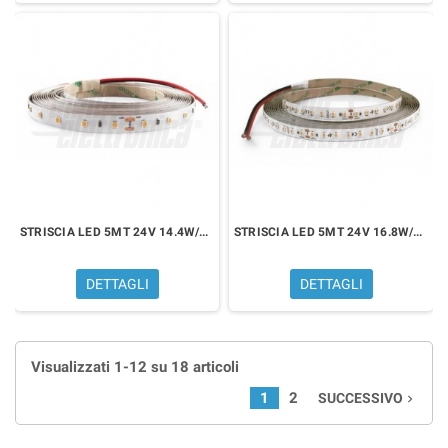
STRISCIA LED 5MT 24V 14.4W/MT BIANCO FREDDO 6000K
STRISCIA LED 5MT 24V 16.8W/MT BIANCO FREDDO 6000K
DETTAGLI
DETTAGLI
Visualizzati 1-12 su 18 articoli
1
2
SUCCESSIVO
navigate_next