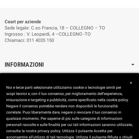
Ceart per aziende
Sede legale: C.so Francia, 18 – COLLEGNO – TO
Ingrosso : V. Leopardi, 4 –COLLEGNO -TO
Chiamaci: 011 4035 150
INFORMAZIONI
Cookie Policy
close
Reimposta le preferenze dei cookie
Noi e terze parti selezionate utilizziamo cookie o tecnologie simili per
Privacy Policy
scopi tecnici e, con il tuo consenso, per miglioramento dell’esperienza,
misurazione e targeting e pubblicità, come specificato nella cookie policy.
FOOTER
Negare il consenso potrebbe rendere non disponibili le funzionalità
correlate. Puoi liberamente dare, negare o revocare il tuo consenso in
Aggiorna le preferenze dei Cookies
qualsiasi momento. Per saperne di più sulle categorie di informazioni
personali raccolte e sulle finalità per cui tali informazioni saranno utilizzate,
consulta la nostra privacy policy. Utilizza il pulsante Accetta per
C.E.A.R.T. SRL - Corso Francia, 18 - 10093 Collegno (TO) -
acconsentire all’utilizzo di tali tecnologie. Utilizza il pulsante Rifiuta o chiudi