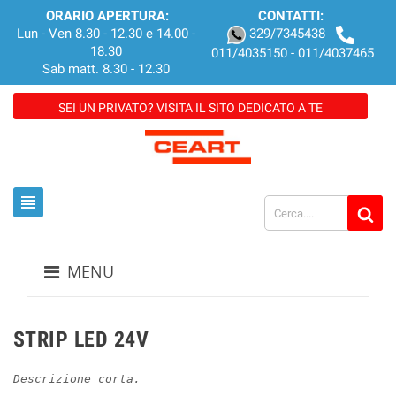
ORARIO APERTURA:
CONTATTI:
Lun - Ven 8.30 - 12.30 e 14.00 -
329/7345438
18.30
011/4035150 - 011/4037465
Sab matt. 8.30 - 12.30
SEI UN PRIVATO? VISITA IL SITO DEDICATO A TE
view_headline
MENU
STRIP LED 24V
Descrizione corta.