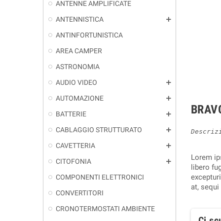
ANTENNE AMPLIFICATE
ANTENNISTICA
add
ANTINFORTUNISTICA
AREA CAMPER
ASTRONOMIA
AUDIO VIDEO
add
AUTOMAZIONE
add
BRAV
BATTERIE
add
CABLAGGIO STRUTTURATO
add
Descriz
CAVETTERIA
add
Lorem ips
CITOFONIA
add
libero f
exceptur
COMPONENTI ELETTRONICI
at, sequi
CONVERTITORI
CRONOTERMOSTATI AMBIENTE
Ci sc