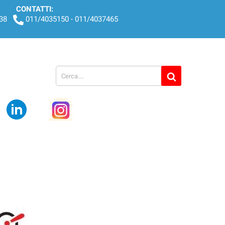
CONTATTI:
438
011/4035150 - 011/4037465