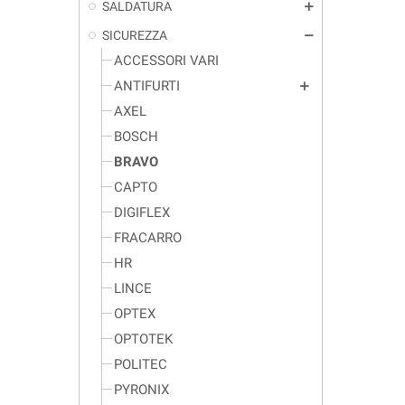
SALDATURA
add
SICUREZZA
remove
ACCESSORI VARI
ANTIFURTI
add
AXEL
BOSCH
BRAVO
CAPTO
DIGIFLEX
FRACARRO
HR
LINCE
OPTEX
OPTOTEK
POLITEC
PYRONIX