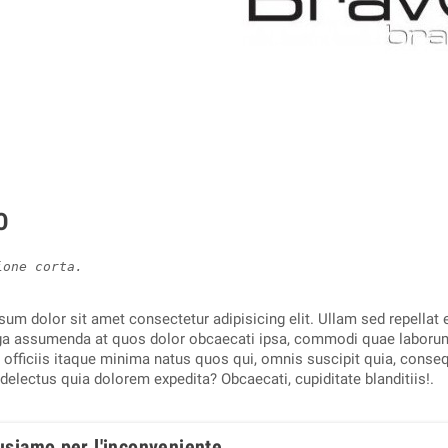
O
ione corta.
um dolor sit amet consectetur adipisicing elit. Ullam sed repellat
uga assumenda at quos dolor obcaecati ipsa, commodi quae laboru
i officiis itaque minima natus quos qui, omnis suscipit quia, cons
 delectus quia dolorem expedita? Obcaecati, cupiditate blanditiis!.
usiamo per l'inconveniente.