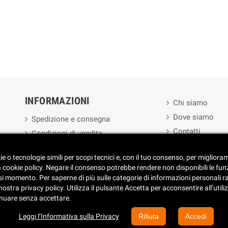
INFORMAZIONI
Chi siamo
Dove siamo
Spedizione e consegna
Contatti
Condizioni di vendita
ie o tecnologie simili per scopi tecnici e, con il tuo consenso, per miglior
 preferenze dei Cookies
a cookie policy. Negare il consenso potrebbe rendere non disponibili le fun
 momento. Per saperne di più sulle categorie di informazioni personali racco
stra privacy policy. Utilizza il pulsante Accetta per acconsentire all’utilizz
inuare senza accettare.
 (TO) - ITALY - Tel. +39 011 40.35.150 - 011 40.37.465 - 011 41.17.965 - Fax +39 01
Leggi l’Informativa sulla Privacy
Rifiuta
Accedi