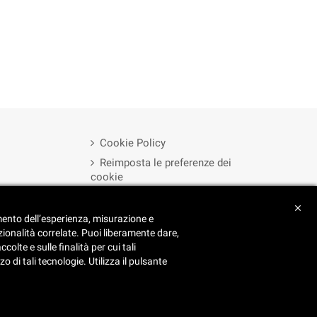
Cookie Policy
Reimposta le preferenze dei
cookie
Privacy Policy
close
amento dell’esperienza, misurazione e
zionalità correlate. Puoi liberamente dare,
lte e sulle finalità per cui tali
o di tali tecnologie. Utilizza il pulsante
1 411.33.15 | C.F. E P. IVA IT09249530016 - Iscriz. R.I. di To