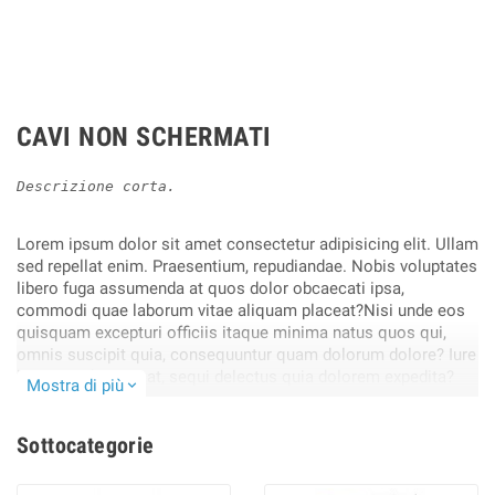
CAVI NON SCHERMATI
Descrizione corta.
Lorem ipsum dolor sit amet consectetur adipisicing elit. Ullam
sed repellat enim. Praesentium, repudiandae. Nobis voluptates
libero fuga assumenda at quos dolor obcaecati ipsa,
commodi quae laborum vitae aliquam placeat?Nisi unde eos
quisquam excepturi officiis itaque minima natus quos qui,
omnis suscipit quia, consequuntur quam dolorum dolore? Iure
harum architecto at, sequi delectus quia dolorem expedita?
Mostra di più
expand_more
Obcaecati, cupiditate blanditiis!.
Sottocategorie