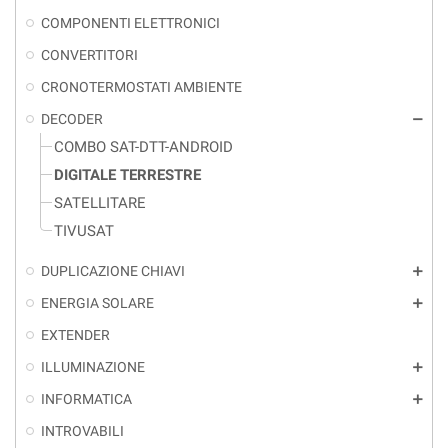
COMPONENTI ELETTRONICI
CONVERTITORI
CRONOTERMOSTATI AMBIENTE
DECODER
remove
COMBO SAT-DTT-ANDROID
DIGITALE TERRESTRE
SATELLITARE
TIVUSAT
DUPLICAZIONE CHIAVI
add
ENERGIA SOLARE
add
EXTENDER
ILLUMINAZIONE
add
INFORMATICA
add
INTROVABILI