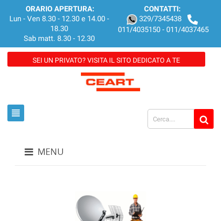
ORARIO APERTURA:
CONTATTI:
Lun - Ven 8.30 - 12.30 e 14.00 -
329/7345438
18.30
011/4035150 - 011/4037465
Sab matt. 8.30 - 12.30
SEI UN PRIVATO? VISITA IL SITO DEDICATO A TE
view_headline
MENU