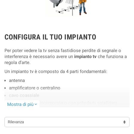
CONFIGURA IL TUO IMPIANTO
Per poter vedere la tv senza fastidiose perdite di segnale o
interferenza è necessario avere un
impianto tv
che funziona a
regola d’arte.
Un impianto tv è composto da 4 parti fondamentali:
antenna
amplificatore o centralino
cavo coassiale
tv con decoder incorporato o con scheda tv satellitare
Mostra di più
expand_more
Nel nostro negozio puoi trovare tutti i componenti di un
impianto TV dalla presa all’antenna, comprese le schede
Rilevanza
TVSAT per la configurazione satellitare della televisione,
compatibili con ogni tipo e marca di apparecchio tv.