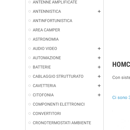
ANTENNE AMPLIFICATE
ANTENNISTICA
add
ANTINFORTUNISTICA
AREA CAMPER
ASTRONOMIA
AUDIO VIDEO
add
AUTOMAZIONE
add
HOMC
BATTERIE
add
CABLAGGIO STRUTTURATO
add
Con siste
CAVETTERIA
add
CITOFONIA
add
Ci sono 3
COMPONENTI ELETTRONICI
CONVERTITORI
CRONOTERMOSTATI AMBIENTE