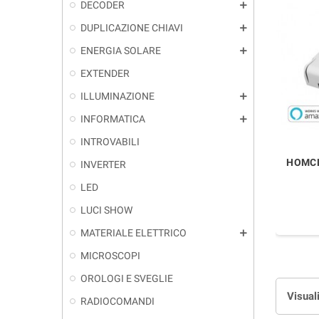
DECODER
add
DUPLICAZIONE CHIAVI
add
ENERGIA SOLARE
add
EXTENDER
ILLUMINAZIONE
add
INFORMATICA
add
INTROVABILI
HOMCL
INVERTER
LED
LUCI SHOW
MATERIALE ELETTRICO
add
MICROSCOPI
OROLOGI E SVEGLIE
Visuali
RADIOCOMANDI