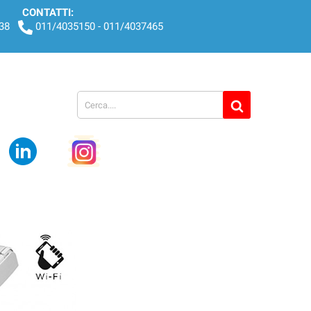
CONTATTI:
438
011/4035150 - 011/4037465