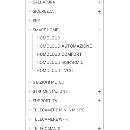
SALDATURA
add
SICUREZZA
add
SKY
SMART HOME
remove
HOMCLOUD
HOMCLOUD AUTOMAZIONE
HOMCLOUD COMFORT
HOMCLOUD RISPARMIO
HOMCLOUD TVCC
STAZIONI METEO
STRUMENTAZIONE
add
SUPPORTI TV
add
TELECAMERE MINI & MICRO
TELECAMERE Wi-Fi
TELECOMANDI
add