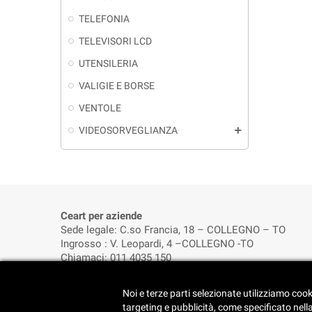
TELEFONIA
TELEVISORI LCD
UTENSILERIA
VALIGIE E BORSE
VENTOLE
VIDEOSORVEGLIANZA
add
Ceart per aziende
Sede legale: C.so Francia, 18 – COLLEGNO – TO
Ingrosso : V. Leopardi, 4 –COLLEGNO -TO
Chiamaci: 011 4035 150
Noi e terze parti selezionate utilizziamo cook
FOOTER
Aggiorna le
targeting e pubblicità, come specificato nell