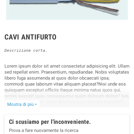
CAVI ANTIFURTO
Descrizione corta.
Lorem ipsum dolor sit amet consectetur adipisicing elit. Ullam
sed repellat enim. Praesentium, repudiandae. Nobis voluptates
libero fuga assumenda at quos dolor obcaecati ipsa,
commodi quae laborum vitae aliquam placeat?Nisi unde eos
quisquam excepturi officiis itaque minima natus quos qui,
omnis suscipit quia, consequuntur quam dolorum dolore? Iure
harum architecto at, sequi delectus quia dolorem expedita?
Mostra di più
expand_more
Obcaecati, cupiditate blanditiis!.
Ci scusiamo per l'inconveniente.
Prova a fare nuovamente la ricerca