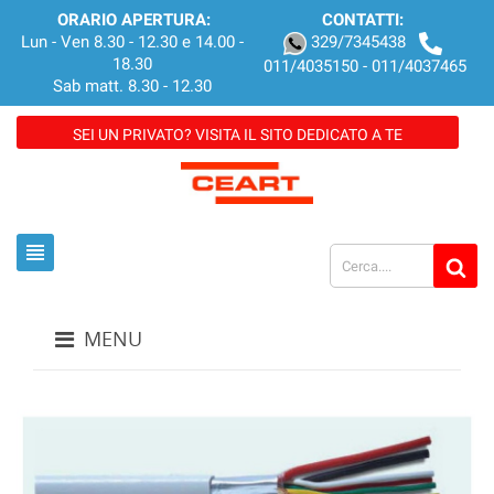
ORARIO APERTURA:
CONTATTI:
Lun - Ven 8.30 - 12.30 e 14.00 -
329/7345438
18.30
011/4035150 - 011/4037465
Sab matt. 8.30 - 12.30
SEI UN PRIVATO? VISITA IL SITO DEDICATO A TE
view_headline
MENU