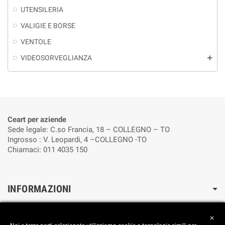
UTENSILERIA
VALIGIE E BORSE
VENTOLE
VIDEOSORVEGLIANZA
add
Ceart per aziende
Sede legale: C.so Francia, 18 – COLLEGNO – TO
Ingrosso : V. Leopardi, 4 –COLLEGNO -TO
Chiamaci: 011 4035 150
INFORMAZIONI
Cookie Policy
close
Reimposta le preferenze dei cookie