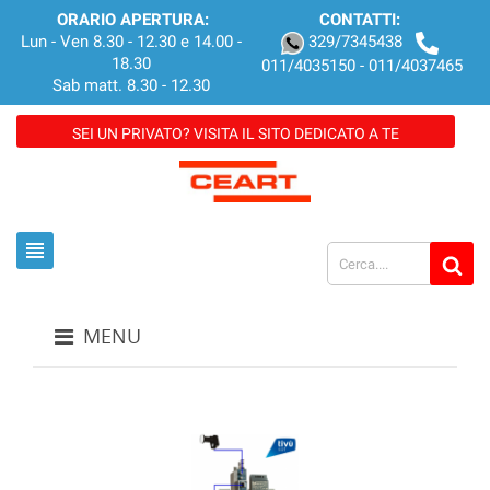
ORARIO APERTURA:
CONTATTI:
Lun - Ven 8.30 - 12.30 e 14.00 -
329/7345438
18.30
011/4035150 - 011/4037465
Sab matt. 8.30 - 12.30
SEI UN PRIVATO? VISITA IL SITO DEDICATO A TE
view_headline
MENU