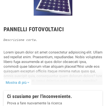
PANNELLI FOTOVOLTAICI
Descrizione corta.
Lorem ipsum dolor sit amet consectetur adipisicing elit. Ullam
sed repellat enim. Praesentium, repudiandae. Nobis voluptates
libero fuga assumenda at quos dolor obcaecati ipsa,
commodi quae laborum vitae aliquam placeat?Nisi unde eos
quisquam excepturi officiis itaque minima natus quos qui,
omnis suscipit quia, consequuntur quam dolorum dolore? Iure
harum architecto at, sequi delectus quia dolorem expedita?
Mostra di più
expand_more
Obcaecati, cupiditate blanditiis!.
Ci scusiamo per l'inconveniente.
Prova a fare nuovamente la ricerca