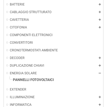
BATTERIE
add
CABLAGGIO STRUTTURATO
add
CAVETTERIA
add
CITOFONIA
add
COMPONENTI ELETTRONICI
CONVERTITORI
CRONOTERMOSTATI AMBIENTE
DECODER
add
DUPLICAZIONE CHIAVI
add
ENERGIA SOLARE
remove
PANNELLI FOTOVOLTAICI
EXTENDER
ILLUMINAZIONE
add
INFORMATICA
add