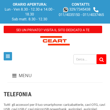
ORARIO APERTURA:
CONTATTI:
Lun - Ven 8.30 - 12.30 e 14.00 -
329/7345438
18.30
011/4035150 - 011/4037465
Sab matt. 8.30 - 12.30
SEI UN PRIVATO? VISITA IL SITO DEDICATO A TE
view_headline
MENU
TELEFONIA
Tutti gli accessori per il tuo smartphone: caricabatterie, cavi OTG, cavi
USB, cavi USB-C cavi microUSB powerbank, auricolari, auricolari