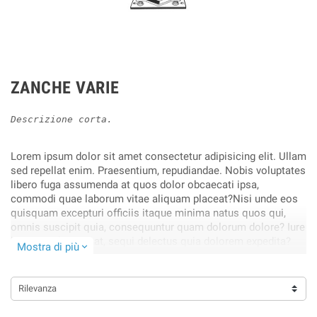
ZANCHE VARIE
Descrizione corta.
Lorem ipsum dolor sit amet consectetur adipisicing elit. Ullam
sed repellat enim. Praesentium, repudiandae. Nobis voluptates
libero fuga assumenda at quos dolor obcaecati ipsa,
commodi quae laborum vitae aliquam placeat?Nisi unde eos
quisquam excepturi officiis itaque minima natus quos qui,
omnis suscipit quia, consequuntur quam dolorum dolore? Iure
harum architecto at, sequi delectus quia dolorem expedita?
Mostra di più
expand_more
Obcaecati, cupiditate blanditiis!.
Rilevanza