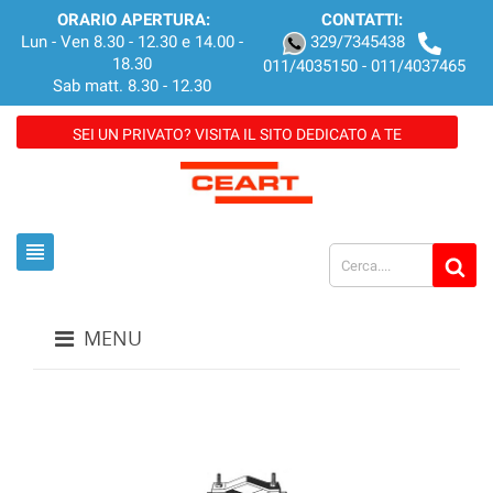
ORARIO APERTURA:
CONTATTI:
Lun - Ven 8.30 - 12.30 e 14.00 -
329/7345438
18.30
011/4035150 - 011/4037465
Sab matt. 8.30 - 12.30
SEI UN PRIVATO? VISITA IL SITO DEDICATO A TE
view_headline
MENU