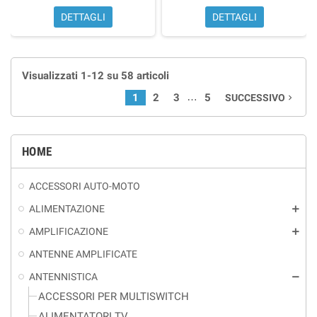
DETTAGLI
DETTAGLI
Visualizzati 1-12 su 58 articoli
…
1
2
3
5
SUCCESSIVO
navigate_next
HOME
ACCESSORI AUTO-MOTO
ALIMENTAZIONE
add
AMPLIFICAZIONE
add
ANTENNE AMPLIFICATE
ANTENNISTICA
remove
ACCESSORI PER MULTISWITCH
ALIMENTATORI TV