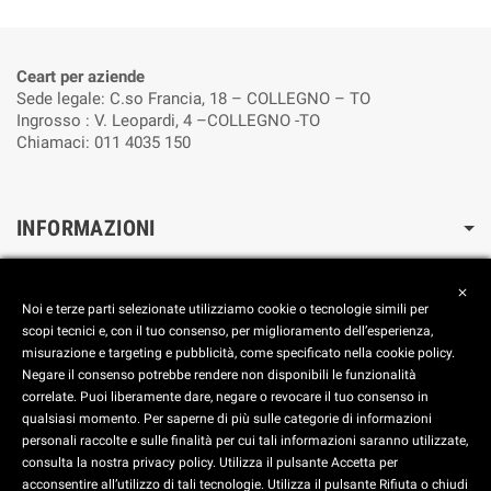
Ceart per aziende
Sede legale: C.so Francia, 18 – COLLEGNO – TO
Ingrosso : V. Leopardi, 4 –COLLEGNO -TO
Chiamaci: 011 4035 150
INFORMAZIONI
Cookie Policy
close
Reimposta le preferenze dei cookie
Noi e terze parti selezionate utilizziamo cookie o tecnologie simili per
Privacy Policy
scopi tecnici e, con il tuo consenso, per miglioramento dell’esperienza,
misurazione e targeting e pubblicità, come specificato nella cookie policy.
FOOTER
Negare il consenso potrebbe rendere non disponibili le funzionalità
correlate. Puoi liberamente dare, negare o revocare il tuo consenso in
Aggiorna le preferenze dei Cookies
qualsiasi momento. Per saperne di più sulle categorie di informazioni
personali raccolte e sulle finalità per cui tali informazioni saranno utilizzate,
consulta la nostra privacy policy. Utilizza il pulsante Accetta per
C.E.A.R.T. SRL - Corso Francia, 18 - 10093 Collegno (TO) -
acconsentire all’utilizzo di tali tecnologie. Utilizza il pulsante Rifiuta o chiudi