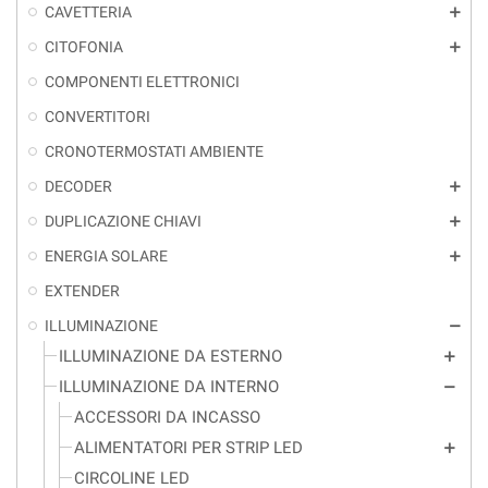
CAVETTERIA
add
CITOFONIA
add
COMPONENTI ELETTRONICI
CONVERTITORI
CRONOTERMOSTATI AMBIENTE
DECODER
add
DUPLICAZIONE CHIAVI
add
ENERGIA SOLARE
add
EXTENDER
ILLUMINAZIONE
remove
ILLUMINAZIONE DA ESTERNO
add
ILLUMINAZIONE DA INTERNO
remove
ACCESSORI DA INCASSO
ALIMENTATORI PER STRIP LED
add
CIRCOLINE LED