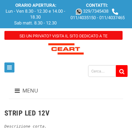
ORARIO APERTURA:
CONTATTI:
Lun - Ven 8.30 - 12.30 e 14.00 -
329/7345438
18.30
011/4035150 - 011/4037465
Sab matt. 8.30 - 12.30
SEI UN PRIVATO? VISITA IL SITO DEDICATO A TE
view_headline
MENU
STRIP LED 12V
Descrizione corta.