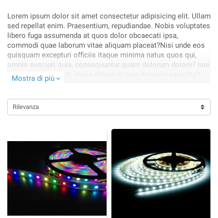
Lorem ipsum dolor sit amet consectetur adipisicing elit. Ullam
sed repellat enim. Praesentium, repudiandae. Nobis voluptates
libero fuga assumenda at quos dolor obcaecati ipsa,
commodi quae laborum vitae aliquam placeat?Nisi unde eos
quisquam excepturi officiis itaque minima natus quos qui,
omnis suscipit quia, consequuntur quam dolorum dolore? Iure
harum architecto at, sequi delectus quia dolorem expedita?
Mostra di più
expand_more
Obcaecati, cupiditate blanditiis!.
Rilevanza