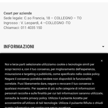
Ceart per aziende
Sede legale: C.so Francia, 18 – COLLEGNO – TO
Ingrosso : V. Leopardi, 4 –COLLEGNO -TO
Chiamaci: 011 4035 150
INFORMAZIONI
Cookie Policy
close
Reimposta le preferenze dei cookie
Noi e terze parti selezionate utilizziamo cookie o tecnologie simili per
Privacy Policy
scopi tecnici e, con il tuo consenso, per miglioramento dell’esperienza,
misurazione e targeting e pubblicità, come specificato nella cookie policy.
FOOTER
Negare il consenso potrebbe rendere non disponibili le funzionalità
correlate. Puoi liberamente dare, negare o revocare il tuo consenso in
Aggiorna le preferenze dei Cookies
qualsiasi momento. Per saperne di più sulle categorie di informazioni
personali raccolte e sulle finalità per cui tali informazioni saranno utilizzate,
consulta la nostra privacy policy. Utilizza il pulsante Accetta per
C.E.A.R.T. SRL - Corso Francia, 18 - 10093 Collegno (TO) -
acconsentire all’utilizzo di tali tecnologie. Utilizza il pulsante Rifiuta o chiudi
ITALY - Tel. +39 011 40.35.150 - 011 40.37.465 - 011 41.17.965 - Fax +39
questa informativa per continuare senza accettare.