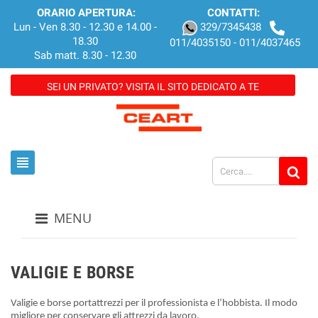
ORARIO APERTURA:
CONTATTI:
Lun - Ven 8.30 - 12.30 e 14.00 -
329/7345438
18.30
011/4035150 - 011/4037465
Sab matt. 8.30 - 12.30
SEI UN PRIVATO? VISITA IL SITO DEDICATO A TE
view_headline
MENU
VALIGIE E BORSE
Valigie e borse portattrezzi per il professionista e l’hobbista. Il modo
migliore per conservare gli attrezzi da lavoro.