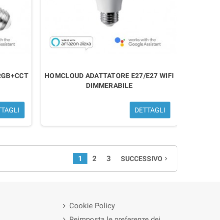
RGB+CCT
HOMCLOUD ADATTATORE E27/E27 WIFI
DIMMERABILE
TTAGLI
DETTAGLI
1
2
3
SUCCESSIVO
navigate_next
Cookie Policy
Reimposta le preferenze dei