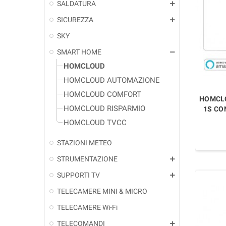
SALDATURA
add
SICUREZZA
add
SKY
SMART HOME
remove
HOMCLOUD
HOMCLOUD AUTOMAZIONE
HOMCLOUD COMFORT
HOMCLO
HOMCLOUD RISPARMIO
1S CO
HOMCLOUD TVCC
STAZIONI METEO
STRUMENTAZIONE
add
SUPPORTI TV
add
TELECAMERE MINI & MICRO
TELECAMERE Wi-Fi
TELECOMANDI
add