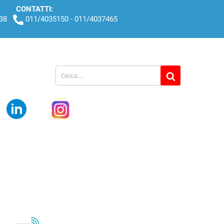
CONTATTI:
438
011/4035150 - 011/4037465