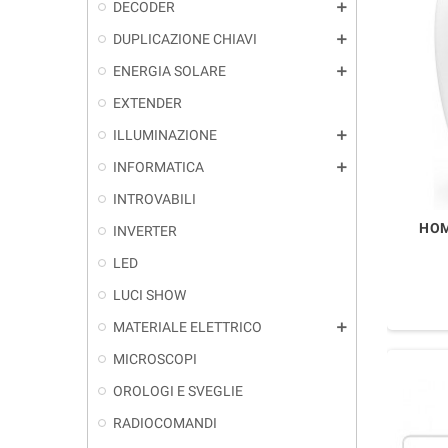
DECODER
add
DUPLICAZIONE CHIAVI
add
ENERGIA SOLARE
add
EXTENDER
ILLUMINAZIONE
add
INFORMATICA
add
INTROVABILI
HOM
INVERTER
LED
LUCI SHOW
MATERIALE ELETTRICO
add
MICROSCOPI
OROLOGI E SVEGLIE
RADIOCOMANDI