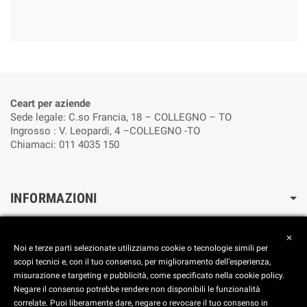
Ceart per aziende
Sede legale: C.so Francia, 18 – COLLEGNO – TO
Ingrosso : V. Leopardi, 4 –COLLEGNO -TO
Chiamaci: 011 4035 150
INFORMAZIONI
Cookie Policy
close
Reimposta le preferenze dei cookie
Noi e terze parti selezionate utilizziamo cookie o tecnologie simili per
Privacy Policy
scopi tecnici e, con il tuo consenso, per miglioramento dell’esperienza,
misurazione e targeting e pubblicità, come specificato nella cookie policy.
FOOTER
Negare il consenso potrebbe rendere non disponibili le funzionalità
correlate. Puoi liberamente dare, negare o revocare il tuo consenso in