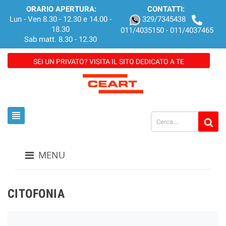
ORARIO APERTURA:
CONTATTI:
Lun - Ven 8.30 - 12.30 e 14.00 -
329/7345438
18.30
011/4035150 - 011/4037465
Sab matt. 8.30 - 12.30
SEI UN PRIVATO? VISITA IL SITO DEDICATO A TE
view_headline
MENU
CITOFONIA