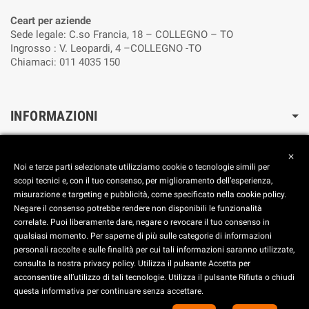
Ceart per aziende
Sede legale: C.so Francia, 18 – COLLEGNO – TO
Ingrosso : V. Leopardi, 4 –COLLEGNO -TO
Chiamaci: 011 4035 150
INFORMAZIONI
Cookie Policy
close
Reimposta le preferenze dei cookie
Noi e terze parti selezionate utilizziamo cookie o tecnologie simili per
Privacy Policy
scopi tecnici e, con il tuo consenso, per miglioramento dell’esperienza,
misurazione e targeting e pubblicità, come specificato nella cookie policy.
FOOTER
Negare il consenso potrebbe rendere non disponibili le funzionalità
correlate. Puoi liberamente dare, negare o revocare il tuo consenso in
Aggiorna le preferenze dei Cookies
qualsiasi momento. Per saperne di più sulle categorie di informazioni
personali raccolte e sulle finalità per cui tali informazioni saranno utilizzate,
consulta la nostra privacy policy. Utilizza il pulsante Accetta per
C.E.A.R.T. SRL - Corso Francia, 18 - 10093 Collegno (TO) -
acconsentire all’utilizzo di tali tecnologie. Utilizza il pulsante Rifiuta o chiudi
ITALY - Tel. +39 011 40.35.150 - 011 40.37.465 - 011 41.17.965 - Fax +39
questa informativa per continuare senza accettare.
011 411.33.15 | C.F. E P. IVA IT09249530016 - Iscriz. R.I. di To