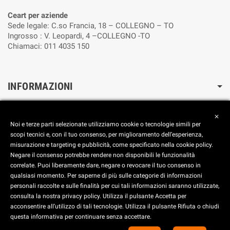
Ceart per aziende
Sede legale: C.so Francia, 18 – COLLEGNO – TO
Ingrosso : V. Leopardi, 4 –COLLEGNO -TO
Chiamaci: 011 4035 150
INFORMAZIONI
Cookie Policy
close
Reimposta le preferenze dei cookie
Noi e terze parti selezionate utilizziamo cookie o tecnologie simili per
Privacy Policy
scopi tecnici e, con il tuo consenso, per miglioramento dell’esperienza,
misurazione e targeting e pubblicità, come specificato nella cookie policy.
FOOTER
Negare il consenso potrebbe rendere non disponibili le funzionalità
correlate. Puoi liberamente dare, negare o revocare il tuo consenso in
Aggiorna le preferenze dei Cookies
qualsiasi momento. Per saperne di più sulle categorie di informazioni
personali raccolte e sulle finalità per cui tali informazioni saranno utilizzate,
consulta la nostra privacy policy. Utilizza il pulsante Accetta per
C.E.A.R.T. SRL - Corso Francia, 18 - 10093 Collegno (TO) -
acconsentire all’utilizzo di tali tecnologie. Utilizza il pulsante Rifiuta o chiudi
ITALY - Tel. +39 011 40.35.150 - 011 40.37.465 - 011 41.17.965 - Fax +39
questa informativa per continuare senza accettare.
011 411.33.15 | C.F. E P. IVA IT09249530016 - Iscriz. R.I. di To